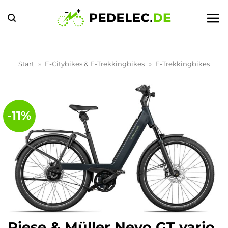
Zum
Inhalt
springen
Start
»
E-Citybikes & E-Trekkingbikes
»
E-Trekkingbikes
-11%
Riese & Müller Nevo GT vario