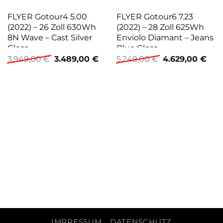
FLYER Gotour4 5.00
FLYER Gotour6 7.23
(2022) – 26 Zoll 630Wh
(2022) – 28 Zoll 625Wh
8N Wave – Cast Silver
Enviolo Diamant – Jeans
Gloss
Blue Gloss
Ursprünglicher
Aktueller
Ursprünglicher
Aktu
3.949,00
€
3.489,00
€
5.249,00
€
4.629,00
€
Preis
Preis
Preis
Prei
war:
ist:
war:
ist:
3.949,00 €
3.489,00 €.
5.249,00 €
4.62
IMPRESSUM
DATENSCHUTZ