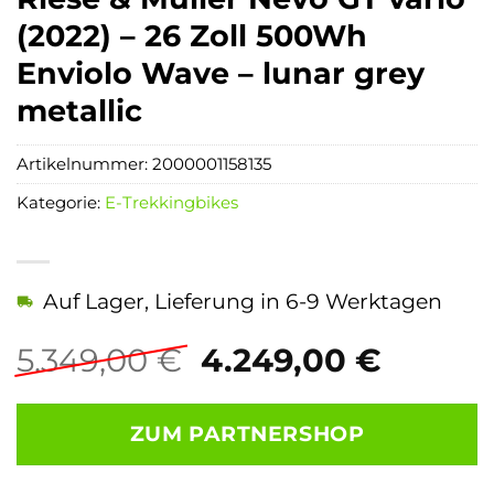
(2022) – 26 Zoll 500Wh
Enviolo Wave – lunar grey
metallic
Artikelnummer:
2000001158135
Kategorie:
E-Trekkingbikes
Auf Lager, Lieferung in 6-9 Werktagen
Ursprünglicher
Aktuel
5.349,00
€
4.249,00
€
Preis
Preis
war:
ist:
ZUM PARTNERSHOP
5.349,00 €
4.249,