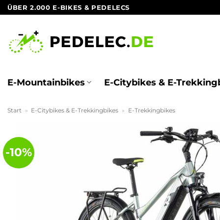
Zum
ÜBER 2.000 E-BIKES & PEDELECS
Inhalt
springen
E-Mountainbikes
E-Citybikes & E-Trekking
Start
»
E-Citybikes & E-Trekkingbikes
»
E-Trekkingbikes
-10%