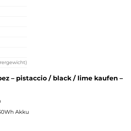
rergewicht)
z – pistaccio / black / lime kaufen –
n
630Wh Akku