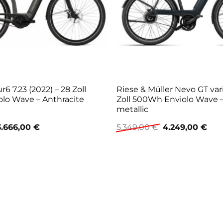
6 7.23 (2022) – 28 Zoll
Riese & Müller Nevo GT vari
lo Wave – Anthracite
Zoll 500Wh Enviolo Wave –
metallic
Ursprünglicher
Aktueller
Ursprünglicher
Aktu
3.666,00
€
5.349,00
€
4.249,00
€
reis
Preis
Preis
Prei
war:
ist:
war:
ist:
5.249,00 €
3.666,00 €.
5.349,00 €
4.24