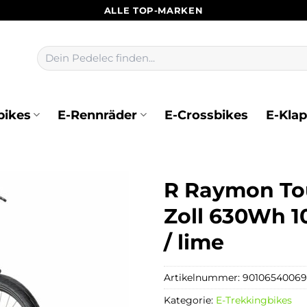
ALLE TOP-MARKEN
Suchen
nach:
bikes
E-Rennräder
E-Crossbikes
E-Kla
R Raymon Tou
Zoll 630Wh 10
/ lime
Artikelnummer:
90106540069
Kategorie:
E-Trekkingbikes