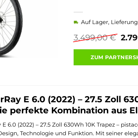
Auf Lager, Lieferun
Urs
3.499,00
€
2.7
Prei
war:
ZUM PARTNERS
3.4
ay E 6.0 (2022) – 27.5 Zoll 63
 Die perfekte Kombination aus 
E 6.0 (2022) – 27.5 Zoll 630Wh 10K Trapez – pistacc
sign, Technologie und Funktion. Mit seiner ele