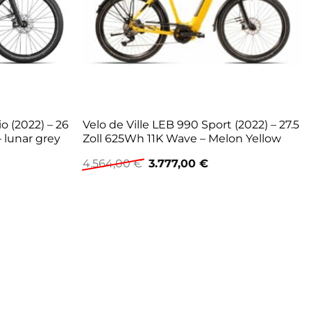
o (2022) – 26
Velo de Ville LEB 990 Sport (2022) – 27.5
 lunar grey
Zoll 625Wh 11K Wave – Melon Yellow
Ursprünglicher
Aktueller
4.564,00
€
3.777,00
€
Preis
Preis
eller
war:
ist:
s
4.564,00 €
3.777,00 €.
9,00 €.