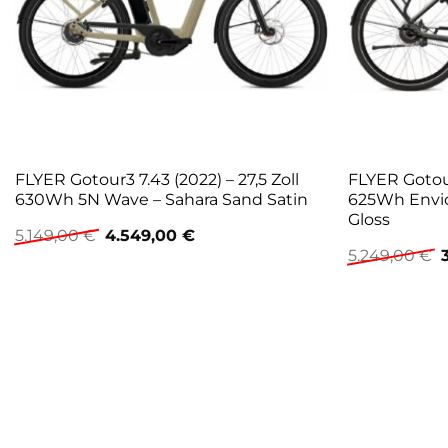
FLYER Gotour3 7.43 (2022) – 27,5 Zoll
FLYER Gotour
630Wh 5N Wave – Sahara Sand Satin
625Wh Envio
Gloss
Ursprünglicher
Aktueller
5.149,00
€
4.549,00
€
Preis
Preis
5.249,00
€
war:
ist:
P
5.149,00 €
4.549,00 €.