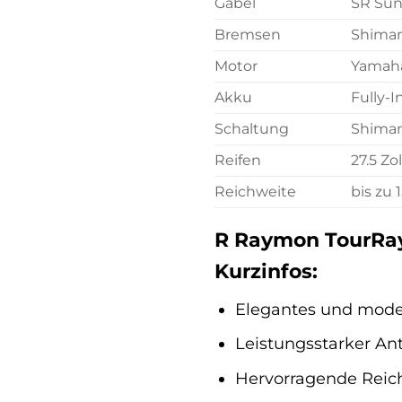
Gabel
SR Sun
Bremsen
Shiman
Motor
Yamaha
Akku
Fully-
Schaltung
Shiman
Reifen
27.5 Zol
Reichweite
bis zu
R Raymon TourRay E
Kurzinfos:
Elegantes und mode
Leistungsstarker A
Hervorragende Reich