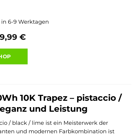
g in 6-9 Werktagen
prünglicher
Aktueller
99,99
€
s
Preis
ist:
HOP
99,00 €
2.799,99 €.
0Wh 10K Trapez – pistaccio /
Eleganz und Leistung
io / black / lime ist ein Meisterwerk der
ganten und modernen Farbkombination ist