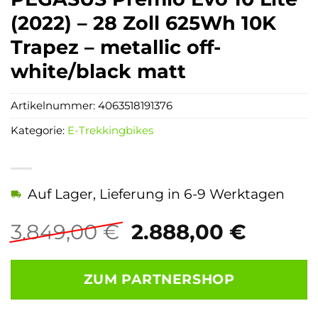
(2022) – 28 Zoll 625Wh 10K
Trapez – metallic off-
white/black matt
Artikelnummer:
4063518191376
Kategorie:
E-Trekkingbikes
Auf Lager, Lieferung in 6-9 Werktagen
Ursprünglicher
Aktuel
3.849,00
€
2.888,00
€
Preis
Preis
war:
ist:
ZUM PARTNERSHOP
3.849,00 €
2.888,