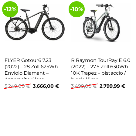
-12%
-10%
FLYER Gotour6 7.23
R Raymon TourRay E 6.0
(2022) – 28 Zoll 625Wh
(2022) – 27.5 Zoll 630Wh
Enviolo Diamant –
10K Trapez – pistaccio /
Anthracite Gloss
black / lime
Ursprünglicher
Aktueller
Ursprünglicher
Aktu
5.249,00
€
3.666,00
€
3.499,00
€
2.799,99
€
Preis
Preis
Preis
Prei
war:
ist:
war:
ist:
5.249,00 €
3.666,00 €.
3.499,00 €
2.79