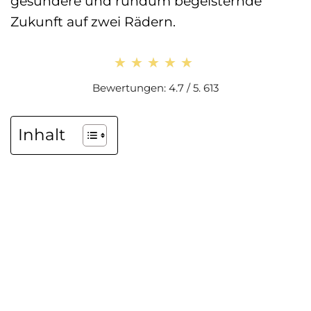
gesündere und rundum begeisternde
Zukunft auf zwei Rädern.
★★★★★
★★★★★
Bewertungen: 4.7 / 5. 613
Inhalt