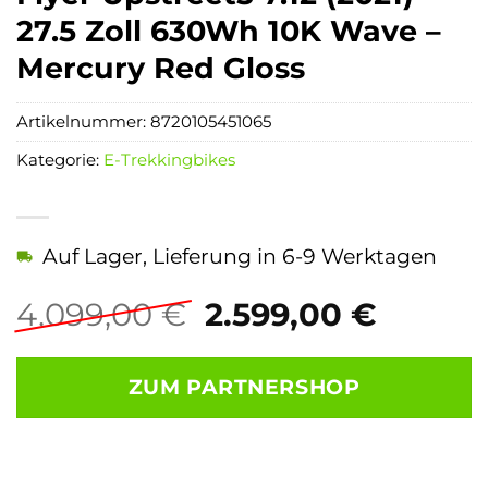
27.5 Zoll 630Wh 10K Wave –
Mercury Red Gloss
Artikelnummer:
8720105451065
Kategorie:
E-Trekkingbikes
Auf Lager, Lieferung in 6-9 Werktagen
Ursprünglicher
Aktuel
4.099,00
€
2.599,00
€
Preis
Preis
war:
ist:
ZUM PARTNERSHOP
4.099,00 €
2.599,