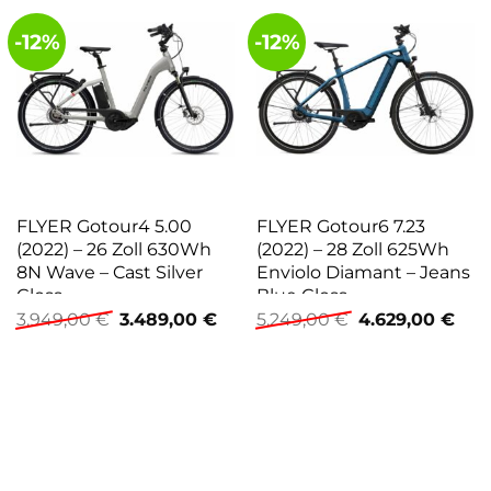
-12%
-12%
FLYER Gotour4 5.00
FLYER Gotour6 7.23
(2022) – 26 Zoll 630Wh
(2022) – 28 Zoll 625Wh
8N Wave – Cast Silver
Enviolo Diamant – Jeans
Gloss
Blue Gloss
Ursprünglicher
Aktueller
Ursprünglicher
Aktu
3.949,00
€
3.489,00
€
5.249,00
€
4.629,00
€
Preis
Preis
Preis
Prei
war:
ist:
war:
ist:
3.949,00 €
3.489,00 €.
5.249,00 €
4.62