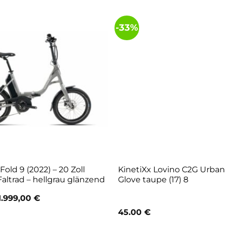
-33%
ld 9 (2022) – 20 Zoll
KinetiXx Lovino C2G Urban
ltrad – hellgrau glänzend
Glove taupe (17) 8
Ursprünglicher
Aktueller
1.999,00
€
Preis
Preis
45.00
€
war:
ist:
2.699,00 €
1.999,00 €.