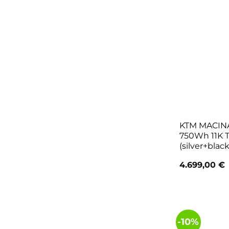
KTM MACINA 
750Wh 11K T
(silver+black
4.699,00
€
-10%