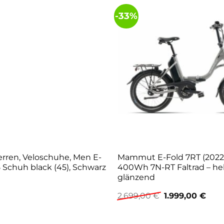
-33%
rren, Veloschuhe, Men E-
Mammut E-Fold 7RT (2022) 
 Schuh black (45), Schwarz
400Wh 7N-RT Faltrad – hel
glänzend
Ursprüngliche
Aktu
2.699,00
€
1.999,00
€
Preis
Prei
war:
ist:
2.699,00 €
1.99