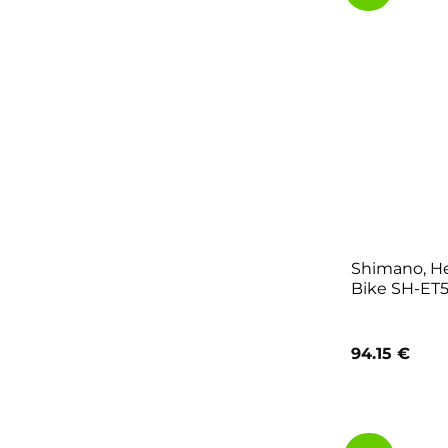
Shimano, He
Bike SH-ET5
94.15
€