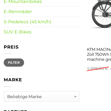
E-Mountainbikes
E-Rennräder
S-Pedelecs (45 km/h)
SUV E-Bikes
PREIS
KTM MACINA 
Zoll 750Wh 
machine gre
Min.
Max.
FILTER
Preis
Preis
4.999,00
€
MARKE