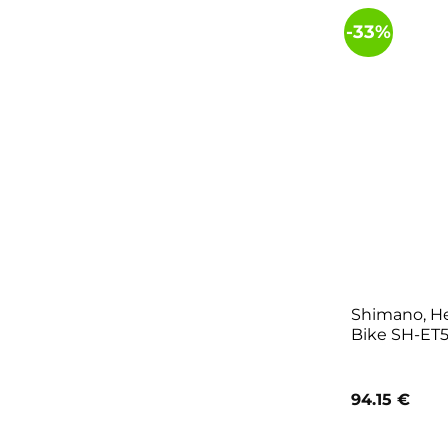
-33%
Shimano, He
Bike SH-ET5
94.15
€