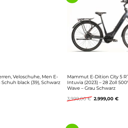
rren, Veloschuhe, Men E-
Mammut E-Dition City 5 RT
 Schuh black (39), Schwarz
Intuvia (2023) – 28 Zoll 5
Wave – Grau Schwarz
Ursprüngliche
Aktu
3.999,00
€
2.999,00
€
Preis
Prei
war:
ist:
3.999,00 €
2.99