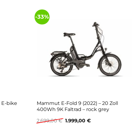
-33%
 E-bike
Mammut E-Fold 9 (2022) – 20 Zoll
400Wh 9K Faltrad – rock grey
Ursprünglicher
Aktueller
2.699,00
€
1.999,00
€
Preis
Preis
war:
ist:
2.699,00 €
1.999,00 €.