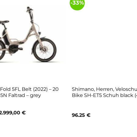
-33%
ld 5FL Belt (2022) – 20
Shimano, Herren, Velosch
5N Faltrad – grey
Bike SH-ET5 Schuh black (
Ursprünglicher
Aktueller
2.999,00
€
96.25
€
Preis
Preis
war:
ist:
3.499,00 €
2.999,00 €.