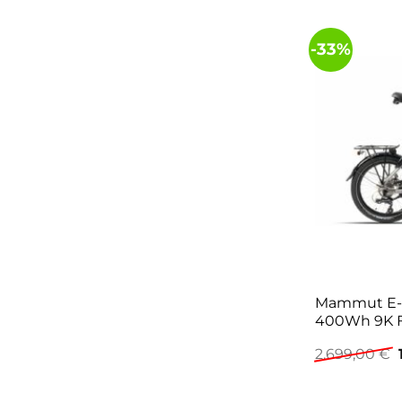
-33%
Mammut E-Fo
400Wh 9K Fa
2.699,00
€