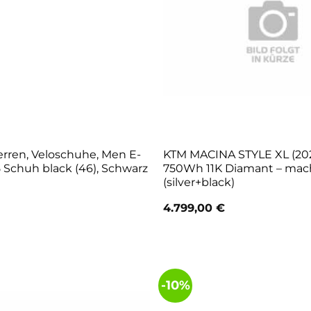
rren, Veloschuhe, Men E-
KTM MACINA STYLE XL (2023
 Schuh black (46), Schwarz
750Wh 11K Diamant – mac
(silver+black)
4.799,00
€
-10%