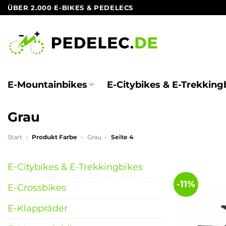
Zum
ÜBER 2.000 E-BIKES & PEDELECS
Inhalt
springen
E-Mountainbikes
E-Citybikes & E-Trekking
Grau
Start
»
Produkt Farbe
»
Grau
»
Seite 4
E-Citybikes & E-Trekkingbikes
-11%
E-Crossbikes
E-Klappräder