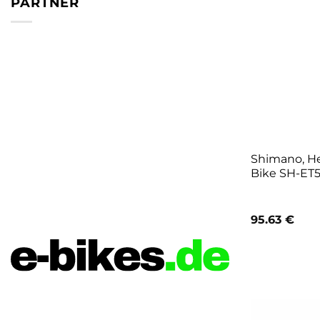
PARTNER
Shimano, He
Bike SH-ET5
95.63
€