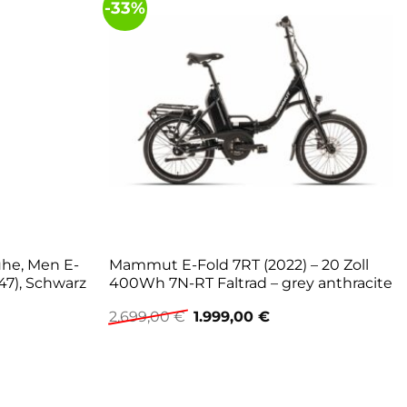
-33%
uhe, Men E-
Mammut E-Fold 7RT (2022) – 20 Zoll
47), Schwarz
400Wh 7N-RT Faltrad – grey anthracite
Ursprünglicher
Aktueller
2.699,00
€
1.999,00
€
Preis
Preis
war:
ist:
2.699,00 €
1.999,00 €.