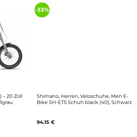
-33%
– 20 Zoll
Shimano, Herren, Veloschuhe, Men E-
lgrau
Bike SH-ET5 Schuh black (40), Schwarz
r
eller
94.15
€
s
9,00 €.