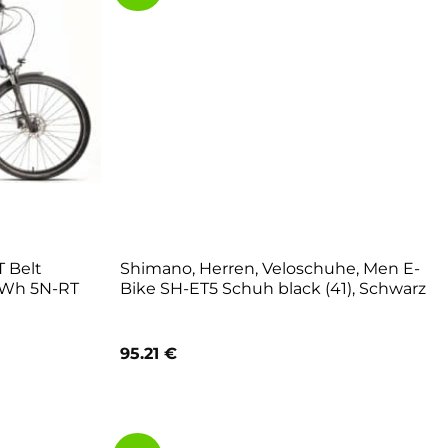
 Belt
Shimano, Herren, Veloschuhe, Men E-
00Wh 5N-RT
Bike SH-ET5 Schuh black (41), Schwarz
r
eller
95.21
€
s
9,00 €.