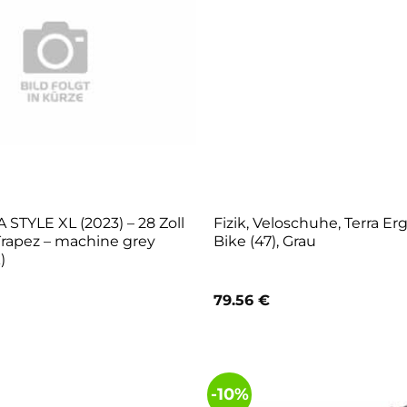
STYLE XL (2023) – 28 Zoll
Fizik, Veloschuhe, Terra Er
rapez – machine grey
Bike (47), Grau
)
79.56
€
-10%