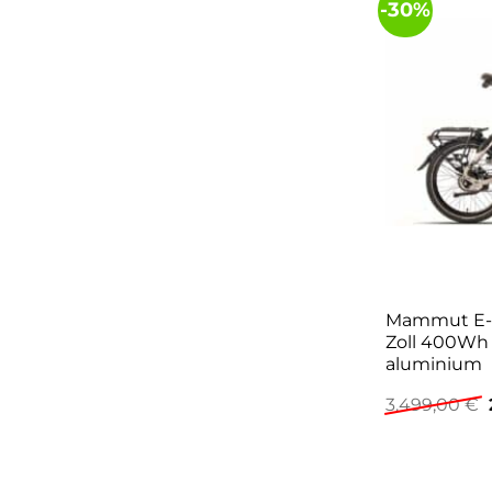
-30%
Mammut E-Fo
Zoll 400Wh 
aluminium
3.499,00
€