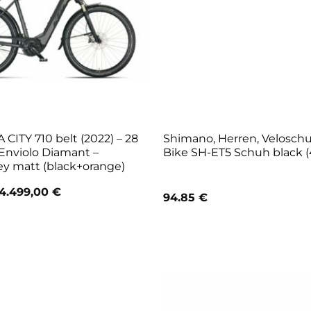
CITY 710 belt (2022) – 28
Shimano, Herren, Velosch
Enviolo Diamant –
Bike SH-ET5 Schuh black (
y matt (black+orange)
Ursprünglicher
Aktueller
4.499,00
€
94.85
€
Preis
Preis
war:
ist:
4.999,00 €
4.499,00 €.