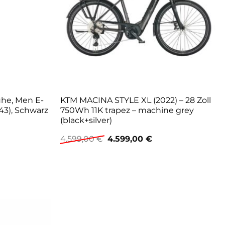
uhe, Men E-
KTM MACINA STYLE XL (2022) – 28 Zoll
43), Schwarz
750Wh 11K trapez – machine grey
(black+silver)
Ursprünglicher
Aktueller
4.599,00
€
4.599,00
€
Preis
Preis
war:
ist:
4.599,00 €
4.599,00 €.