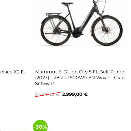
golace X2 E-
Mammut E-Dition City 5 FL Belt Purion
(2023) – 28 Zoll 500Wh 5N Wave – Grau
Schwarz
Ursprünglicher
Aktueller
3.999,00
€
2.999,00
€
Preis
Preis
war:
ist:
3.999,00 €
2.999,00 €.
-30%