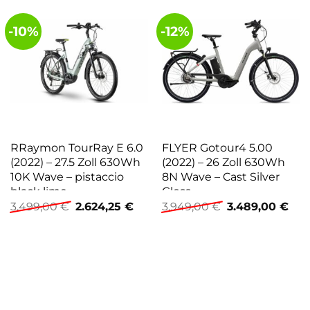
-10%
-12%
RRaymon TourRay E 6.0
FLYER Gotour4 5.00
(2022) – 27.5 Zoll 630Wh
(2022) – 26 Zoll 630Wh
10K Wave – pistaccio
8N Wave – Cast Silver
black lime
Gloss
Ursprünglicher
Aktueller
Ursprünglicher
Akt
3.499,00
€
2.624,25
€
3.949,00
€
3.489,00
€
Preis
Preis
Preis
Prei
war:
ist:
war:
ist:
3.499,00 €
2.624,25 €.
3.949,00 €
3.48