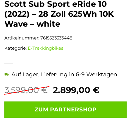
Scott Sub Sport eRide 10
(2022) – 28 Zoll 625Wh 10K
Wave – white
Artikelnummer:
7615523333448
Kategorie:
E-Trekkingbikes
Auf Lager, Lieferung in 6-9 Werktagen
Ursprünglicher
Aktuel
3.599,00
€
2.899,00
€
Preis
Preis
war:
ist:
ZUM PARTNERSHOP
3.599,00 €
2.899,0