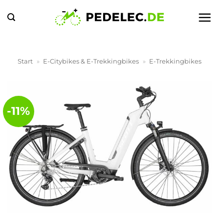
Zum
Inhalt
springen
Start
»
E-Citybikes & E-Trekkingbikes
»
E-Trekkingbikes
-11%