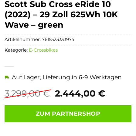
Scott Sub Cross eRide 10
(2022) – 29 Zoll 625Wh 10K
Wave – green
Artikelnummer:
7615523333974
Kategorie:
E-Crossbikes
Auf Lager, Lieferung in 6-9 Werktagen
Ursprünglicher
Aktuel
3.299,00
€
2.444,00
€
Preis
Preis
war:
ist:
ZUM PARTNERSHOP
3.299,00 €
2.444,