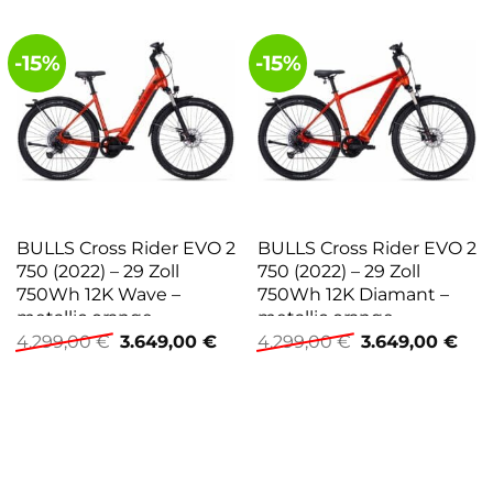
-15%
-15%
BULLS Cross Rider EVO 2
BULLS Cross Rider EVO 2
750 (2022) – 29 Zoll
750 (2022) – 29 Zoll
750Wh 12K Wave –
750Wh 12K Diamant –
metallic orange
metallic orange
Ursprünglicher
Aktueller
Ursprünglicher
Aktu
4.299,00
€
3.649,00
€
4.299,00
€
3.649,00
€
Preis
Preis
Preis
Prei
war:
ist:
war:
ist:
4.299,00 €
3.649,00 €.
4.299,00 €
3.64