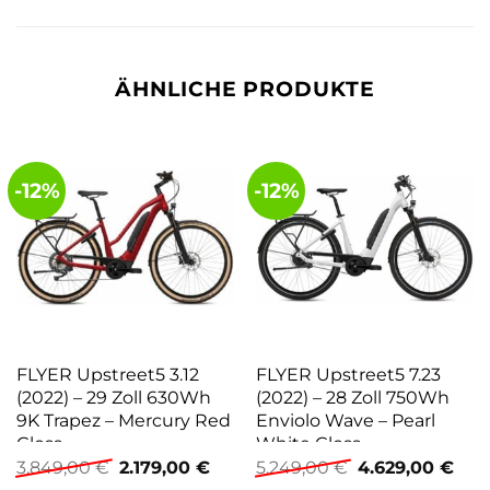
ÄHNLICHE PRODUKTE
-12%
-12%
FLYER Upstreet5 3.12
FLYER Upstreet5 7.23
(2022) – 29 Zoll 630Wh
(2022) – 28 Zoll 750Wh
9K Trapez – Mercury Red
Enviolo Wave – Pearl
Gloss
White Gloss
Ursprünglicher
Aktueller
Ursprünglicher
Aktu
3.849,00
€
2.179,00
€
5.249,00
€
4.629,00
€
Preis
Preis
Preis
Prei