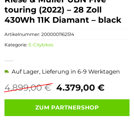
touring (2022) – 28 Zoll
430Wh 11K Diamant – black
Artikelnummer:
2000001162514
Kategorie:
E-Citybikes
Auf Lager, Lieferung in 6-9 Werktagen
Ursprünglicher
Aktuel
4.899,00
€
4.379,00
€
Preis
Preis
war:
ist:
ZUM PARTNERSHOP
4.899,00 €
4.379,