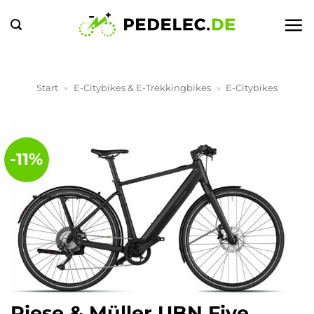
Zum
Inhalt
springen
Start
»
E-Citybikes & E-Trekkingbikes
»
E-Citybikes
-11%
Riese & Müller UBN Five