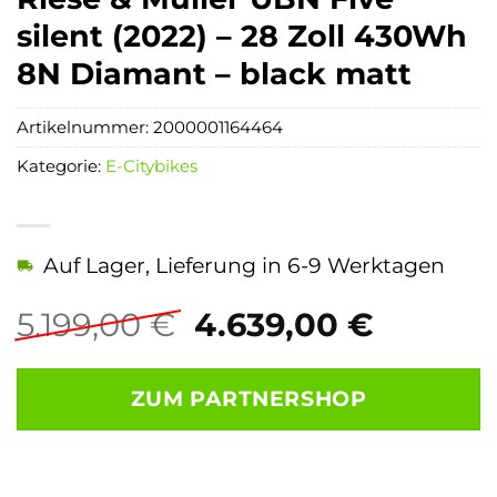
silent (2022) – 28 Zoll 430Wh
8N Diamant – black matt
Artikelnummer:
2000001164464
Kategorie:
E-Citybikes
Auf Lager, Lieferung in 6-9 Werktagen
Ursprünglicher
Aktuell
5.199,00
€
4.639,00
€
Preis
Preis
war:
ist:
ZUM PARTNERSHOP
5.199,00 €
4.639,0