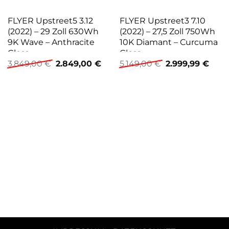
FLYER Upstreet5 3.12
FLYER Upstreet3 7.10
(2022) – 29 Zoll 630Wh
(2022) – 27,5 Zoll 750Wh
9K Wave – Anthracite
10K Diamant – Curcuma
Gloss
Gloss
Ursprünglicher
Aktueller
Ursprünglicher
Aktu
3.849,00
€
2.849,00
€
5.149,00
€
2.999,99
€
Preis
Preis
Preis
Preis
war:
ist:
war:
ist:
3.849,00 €
2.849,00 €.
5.149,00 €
2.999