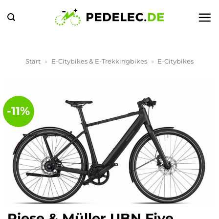
Zum
Inhalt
springen
Start
»
E-Citybikes & E-Trekkingbikes
»
E-Citybikes
-11%
Riese & Müller UBN Five