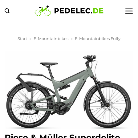
Zum
Inhalt
springen
Start
»
E-Mountainbikes
»
E-Mountainbikes Fully
Riese & Müller Superdelite