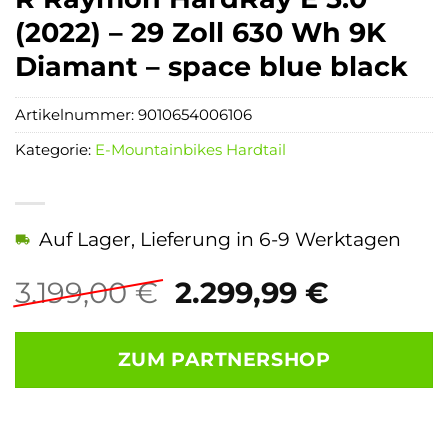
(2022) – 29 Zoll 630 Wh 9K
Diamant – space blue black
Artikelnummer:
9010654006106
Kategorie:
E-Mountainbikes Hardtail
Auf Lager, Lieferung in 6-9 Werktagen
Ursprünglicher
Aktuell
3.199,00
€
2.299,99
€
Preis
Preis
war:
ist:
ZUM PARTNERSHOP
3.199,00 €
2.299,99