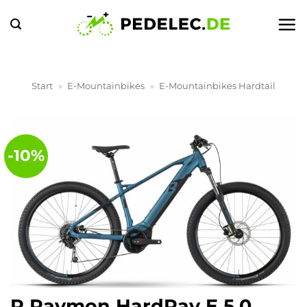
Zum
Inhalt
springen
Start
»
E-Mountainbikes
»
E-Mountainbikes Hardtail
-10%
R Raymon HardRay E 5.0