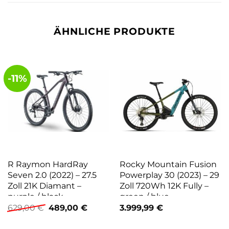
ÄHNLICHE PRODUKTE
-11%
R Raymon HardRay
Rocky Mountain Fusion
Seven 2.0 (2022) – 27.5
Powerplay 30 (2023) – 29
Zoll 21K Diamant –
Zoll 720Wh 12K Fully –
purple / black
green / blue
Ursprünglicher
Aktueller
629,00
€
489,00
€
3.999,99
€
Preis
Preis
war:
ist: