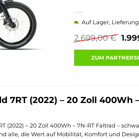
Auf Lager, Lieferun
Urs
2.699,00
€
1.9
Prei
war:
ZUM PARTNERS
2.69
 7RT (2022) – 20 Zoll 400Wh –
RT (2022) – 20 Zoll 400Wh – 7N-RT Faltrad – schw
nd alle, die Wert auf Mobilität, Komfort und Desig