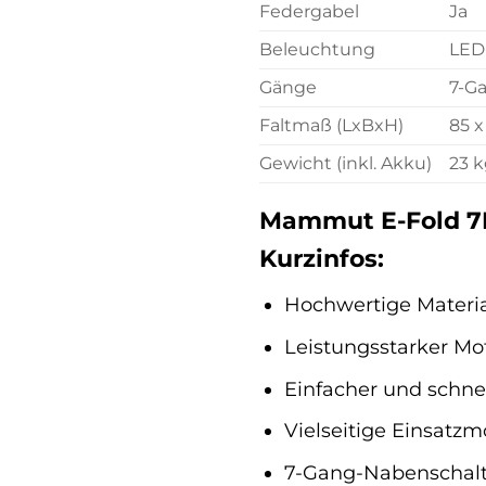
Federgabel
Ja
Beleuchtung
LED
Gänge
7-G
Faltmaß (LxBxH)
85 x
Gewicht (inkl. Akku)
23 
Mammut E-Fold 7RT
Kurzinfos:
Hochwertige Material
Leistungsstarker Mot
Einfacher und schne
Vielseitige Einsatz
7-Gang-Nabenschalt