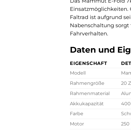
Das Mammut E-Fold 7RT 
Einsatzmöglichkeiten. 
Faltrad ist aufgrund s
Nabenschaltung sorgt f
Fahrverhalten.
Daten und Ei
EIGENSCHAFT
DET
Modell
Mam
Rahmengröße
20 Z
Rahmenmaterial
Alu
Akkukapazität
400
Farbe
Sch
Motor
250