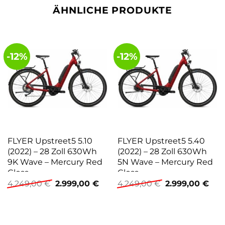
ÄHNLICHE PRODUKTE
-12%
-12%
FLYER Upstreet5 5.10
FLYER Upstreet5 5.40
(2022) – 28 Zoll 630Wh
(2022) – 28 Zoll 630Wh
9K Wave – Mercury Red
5N Wave – Mercury Red
Gloss
Gloss
Ursprünglicher
Aktueller
Ursprüngliche
Aktu
4.249,00
€
2.999,00
€
4.249,00
€
2.999,00
€
Preis
Preis
Preis
Prei
war:
ist:
war:
ist:
4.249,00 €
2.999,00 €.
4.249,00 €
2.99