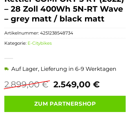
– 28 Zoll 400Wh 5N-RT Wave
– grey matt / black matt
Artikelnummer:
4251238548734
Kategorie:
E-Citybikes
Auf Lager, Lieferung in 6-9 Werktagen
Ursprünglicher
Aktuel
2.899,00
€
2.549,00
€
Preis
Preis
war:
ist:
ZUM PARTNERSHOP
2.899,00 €
2.549,