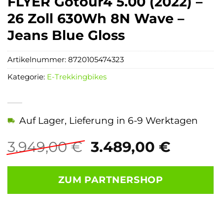
FLYER Gotour4 5.00 (2022) –
26 Zoll 630Wh 8N Wave –
Jeans Blue Gloss
Artikelnummer:
8720105474323
Kategorie:
E-Trekkingbikes
Auf Lager, Lieferung in 6-9 Werktagen
Ursprünglicher
Aktuel
3.949,00
€
3.489,00
€
Preis
Preis
war:
ist:
ZUM PARTNERSHOP
3.949,00 €
3.489,