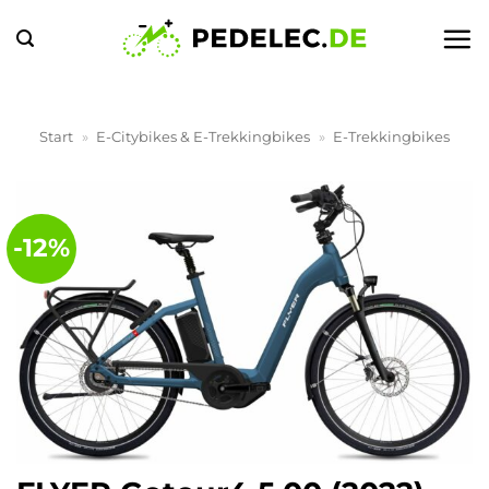
Zum
Inhalt
springen
Start
»
E-Citybikes & E-Trekkingbikes
»
E-Trekkingbikes
-12%