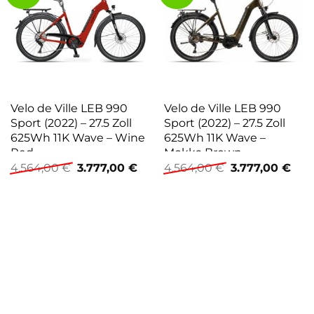
Velo de Ville LEB 990
Velo de Ville LEB 990
Sport (2022) – 27.5 Zoll
Sport (2022) – 27.5 Zoll
625Wh 11K Wave – Wine
625Wh 11K Wave –
Red
Mokka Brown
Ursprünglicher
Aktueller
Ursprüngliche
Aktu
4.564,00
€
3.777,00
€
4.564,00
€
3.777,00
€
Preis
Preis
Preis
Prei
war:
ist:
war:
ist:
4.564,00 €
3.777,00 €.
4.564,00 €
3.77