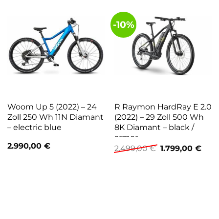
-10%
Woom Up 5 (2022) – 24
R Raymon HardRay E 2.0
Zoll 250 Wh 11N Diamant
(2022) – 29 Zoll 500 Wh
– electric blue
8K Diamant – black /
armor
2.990,00
€
Ursprünglicher
Aktu
2.499,00
€
1.799,00
€
Preis
Prei
war:
ist:
2.499,00 €
1.79