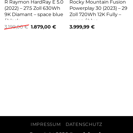
R Raymon HardRay E 5.0
Rocky Mountain Fusion
(2022) – 27.5 Zoll 630Wh
Powerplay 30 (2023) – 29
9K Diamant – space blue
Zoll 720Wh 12K Fully –
/ black
green / blue
Ursprünglicher
Aktueller
3.199,00
€
1.879,00
€
3.999,99
€
Preis
Preis
war:
ist:
3.199,00 €
1.879,00 €.
IMPRESSUM
DATENSCHUTZ